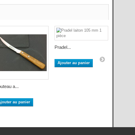
Pradel...
Ajouter au panier
uteau a...
6 Couteaux
jouter au panier
Ajouter a