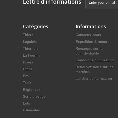
Lettre d'informations
Catégories
Informations
Thiers
Contactez-nous
Laguiole
Expédition & retours
Thiernois
Remarque sur la
confidentialité
La Fourmi
Conditions d'utilisation
Divers
Retrouvez nous sur les
Office
marchés
Pro
L'atelier de fabrication
Table
Régionaux
Série prestige
Lots
Ustensiles