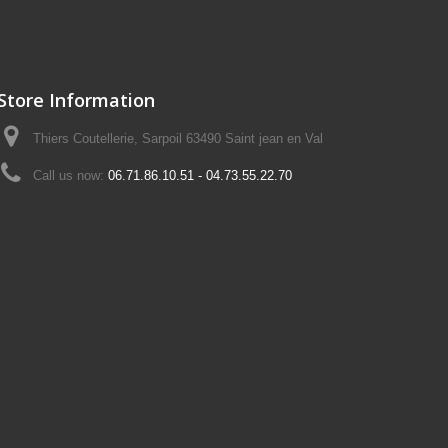
Store Information
Thiers Coutellerie, Sarpoil 63490 Saint jean en Val
Call us now:
06.71.86.10.51 - 04.73.55.22.70