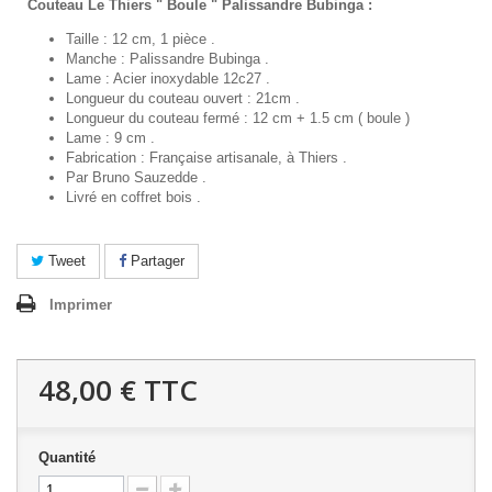
Couteau Le Thiers " Boule " Palissandre Bubinga :
Taille : 12 cm, 1 pièce .
Manche : Palissandre Bubinga .
Lame : Acier inoxydable 12c27 .
Longueur du couteau ouvert : 21cm .
Longueur du couteau fermé : 12 cm + 1.5 cm ( boule )
Lame : 9 cm .
Fabrication : Française artisanale, à Thiers .
Par Bruno Sauzedde .
Livré en coffret bois .
Tweet
Partager
Imprimer
48,00 €
TTC
Quantité