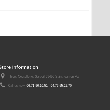
Store Information
Thiers Coutellerie, Sarpoil 63490 Saint jean en Val
Call us now:
06.71.86.10.51 - 04.73.55.22.70