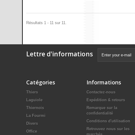
Résultats 1 - 11 sur 11.
Lettre d'informations
Catégories
Informations
Thiers
Contactez-nous
Laguiole
Expédition & retours
Thiernois
Remarque sur la
confidentialité
La Fourmi
Conditions d'utilisation
Divers
Retrouvez nous sur les
Office
marchés