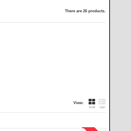
There are 26 products.
View:
Grid
List